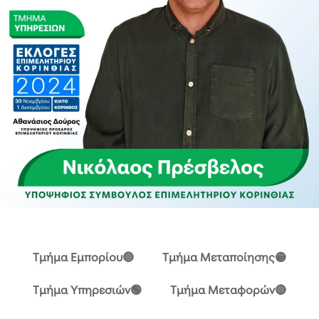
Τμήμα Εμπορίου🔵
Τμήμα Μεταποίησης🟡
Τμήμα Υπηρεσιών🟢
Τμήμα Μεταφορών🔴