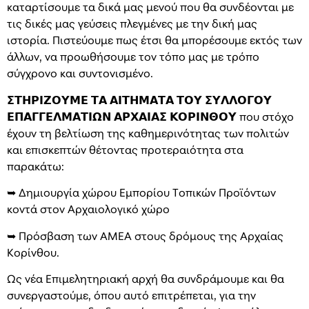
καταρτίσουμε τα δικά μας μενού που θα συνδέονται με
τις δικές μας γεύσεις πλεγμένες με την δική μας
ιστορία. Πιστεύουμε πως έτσι θα μπορέσουμε εκτός των
άλλων, να προωθήσουμε τον τόπο μας με τρόπο
σύγχρονο και συντονισμένο.
𝝨𝝩𝝜𝝦𝝞𝝛𝝤𝝪𝝡𝝚 𝝩𝝖 𝝖𝝞𝝩𝝜𝝡𝝖𝝩𝝖 𝝩𝝤𝝪 𝝨𝝪𝝠𝝠𝝤𝝘𝝤𝝪
𝝚𝝥𝝖𝝘𝝘𝝚𝝠𝝡𝝖𝝩𝝞𝝮𝝢 𝝖𝝦𝝬𝝖𝝞𝝖𝝨 𝝟𝝤𝝦𝝞𝝢𝝝𝝤𝝪 που στόχο
έχουν τη βελτίωση της καθημερινότητας των πολιτών
και επισκεπτών θέτοντας προτεραιότητα στα
παρακάτω:
➥ Δημιουργία χώρου Εμπορίου Τοπικών Προϊόντων
κοντά στον Αρχαιολογικό χώρο
➥ Πρόσβαση των ΑΜΕΑ στους δρόμους της Αρχαίας
Κορίνθου.
Ως νέα Επιμελητηριακή αρχή θα συνδράμουμε και θα
συνεργαστούμε, όπου αυτό επιτρέπεται, για την