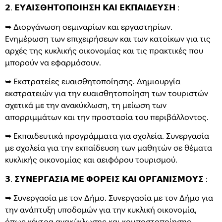
𝟮. 𝝚𝝪𝝖𝝞𝝨𝝝𝝜𝝩𝝤𝝥𝝤𝝞𝝜𝝨𝝜 𝝟𝝖𝝞 𝝚𝝟𝝥𝝖𝝞𝝙𝝚𝝪𝝨𝝜 :
➥ Διοργάνωση σεμιναρίων και εργαστηρίων.
Ενημέρωση των επιχειρήσεων και των κατοίκων για τις
αρχές της κυκλικής οικονομίας και τις πρακτικές που
μπορούν να εφαρμόσουν.
➥ Εκστρατείες ευαισθητοποίησης. Δημιουργία
εκστρατειών για την ευαισθητοποίηση των τουριστών
σχετικά με την ανακύκλωση, τη μείωση των
απορριμμάτων και την προστασία του περιβάλλοντος.
➥ Εκπαιδευτικά προγράμματα για σχολεία. Συνεργασία
με σχολεία για την εκπαίδευση των μαθητών σε θέματα
κυκλικής οικονομίας και αειφόρου τουρισμού.
𝟯. 𝝨𝝪𝝢𝝚𝝦𝝘𝝖𝝨𝝞𝝖 𝝡𝝚 𝝫𝝤𝝦𝝚𝝞𝝨 𝝟𝝖𝝞 𝝤𝝦𝝘𝝖𝝢𝝞𝝨𝝡𝝤𝝪𝝨 :
➥ Συνεργασία με τον Δήμο. Συνεργασία με τον Δήμο για
την ανάπτυξη υποδομών για την κυκλική οικονομία,