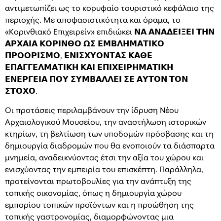
αντιμετωπίζει ως το κορυφαίο τουριστικό κεφάλαιο της
περιοχής. Με αποφασιστικότητα και όραμα, το
«Κορινθιακό Επιχειρείν» επιδιώκει 𝝢𝝖 𝝖𝝢𝝖𝝙𝝚𝝞𝝣𝝚𝝞 𝝩𝝜𝝢
𝝖𝝦𝝬𝝖𝝞𝝖 𝝟𝝤𝝦𝝞𝝢𝝝𝝤 𝝮𝝨 𝝚𝝡𝝗𝝠𝝜𝝡𝝖𝝩𝝞𝝟𝝤
𝝥𝝦𝝤𝝤𝝦𝝞𝝨𝝡𝝤, 𝝚𝝢𝝞𝝨𝝬𝝪𝝤𝝢𝝩𝝖𝝨 𝝟𝝖𝝝𝝚
𝝚𝝥𝝖𝝘𝝘𝝚𝝠𝝡𝝖𝝩𝝞𝝟𝝜 𝝟𝝖𝝞 𝝚𝝥𝝞𝝬𝝚𝝞𝝦𝝜𝝡𝝖𝝩𝝞𝝟𝝜
𝝚𝝢𝝚𝝦𝝘𝝚𝝞𝝖 𝝥𝝤𝝪 𝝨𝝪𝝡𝝗𝝖𝝠𝝠𝝚𝝞 𝝨𝝚 𝝖𝝪𝝩𝝤𝝢 𝝩𝝤𝝢
𝝨𝝩𝝤𝝬𝝤.
Οι προτάσεις περιλαμβάνουν την ίδρυση Νέου
Αρχαιολογικού Μουσείου, την αναστήλωση ιστορικών
κτηρίων, τη βελτίωση των υποδομών πρόσβασης και τη
δημιουργία διαδρομών που θα ενοποιούν τα διάσπαρτα
μνημεία, αναδεικνύοντας έτσι την αξία του χώρου και
ενισχύοντας την εμπειρία του επισκέπτη. Παράλληλα,
προτείνονται πρωτοβουλίες για την ανάπτυξη της
τοπικής οικονομίας, όπως η δημιουργία χώρου
εμπορίου τοπικών προϊόντων και η προώθηση της
τοπικής γαστρονομίας, διαμορφώνοντας μια