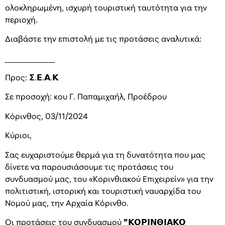
ολοκληρωμένη, ισχυρή τουριστική ταυτότητα για την
περιοχή.
Διαβάστε την επιστολή με τις προτάσεις αναλυτικά:
___________
Προς: 𝝨.𝝚.𝝖.𝝟
Σε προσοχή: κου Γ. Παπαμιχαήλ, Προέδρου
Κόρινθος, 03/11/2024
Κύριοι,
Σας ευχαριστούμε θερμά για τη δυνατότητα που μας
δίνετε να παρουσιάσουμε τις προτάσεις του
συνδυασμού μας, του «Κορινθιακού Επιχειρείν» για την
πολιτιστική, ιστορική και τουριστική ναυαρχίδα του
Νομού μας, την Αρχαία Κόρινθο.
Οι προτάσεις του συνδυασμού ❞𝝟𝝤𝝦𝝞𝝢𝝝𝝞𝝖𝝟𝝤