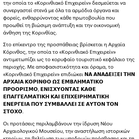
την οποία το «Κορινθιακό Επιχειρείν» δεσμεύεται να
συνεργαστεί στενά με όλα τα αρμόδια όργανα και
φορείς, ενθαρρύνοντας κάθε πρωτοβουλία που
προωθεί τη βιώσιμη ανάπτυξη και την οικονομική
άνθηση της Κορινθίας.
Στο επίκεντρο της προσπάθειας βρίσκεται η Αρχαία
Κόρινθος, την οποία το «Κορινθιακό Επιχειρείν»
αντιμετωπίζει ως το κορυφαίο τουριστικό κεφάλαιο της
περιοχής. Με αποφασιστικότητα και όραμα, το
«Κορινθιακό Επιχειρείν» επιδιώκει 𝝢𝝖 𝝖𝝢𝝖𝝙𝝚𝝞𝝣𝝚𝝞 𝝩𝝜𝝢
𝝖𝝦𝝬𝝖𝝞𝝖 𝝟𝝤𝝦𝝞𝝢𝝝𝝤 𝝮𝝨 𝝚𝝡𝝗𝝠𝝜𝝡𝝖𝝩𝝞𝝟𝝤
𝝥𝝦𝝤𝝤𝝦𝝞𝝨𝝡𝝤, 𝝚𝝢𝝞𝝨𝝬𝝪𝝤𝝢𝝩𝝖𝝨 𝝟𝝖𝝝𝝚
𝝚𝝥𝝖𝝘𝝘𝝚𝝠𝝡𝝖𝝩𝝞𝝟𝝜 𝝟𝝖𝝞 𝝚𝝥𝝞𝝬𝝚𝝞𝝦𝝜𝝡𝝖𝝩𝝞𝝟𝝜
𝝚𝝢𝝚𝝦𝝘𝝚𝝞𝝖 𝝥𝝤𝝪 𝝨𝝪𝝡𝝗𝝖𝝠𝝠𝝚𝝞 𝝨𝝚 𝝖𝝪𝝩𝝤𝝢 𝝩𝝤𝝢
𝝨𝝩𝝤𝝬𝝤.
Οι προτάσεις περιλαμβάνουν την ίδρυση Νέου
Αρχαιολογικού Μουσείου, την αναστήλωση ιστορικών
κτηρίων, τη βελτίωση των υποδομών πρόσβασης και τη