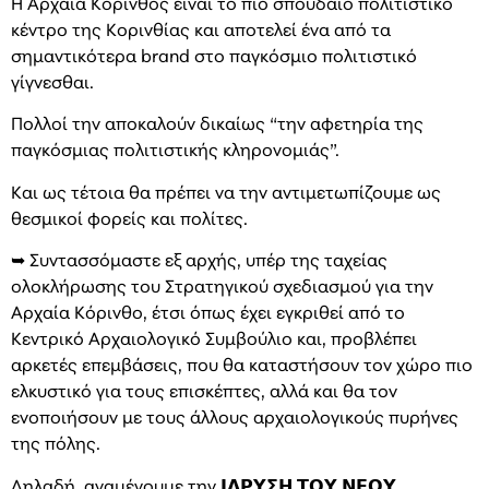
Η Αρχαία Κόρινθος είναι το πιο σπουδαίο πολιτιστικό
κέντρο της Κορινθίας και αποτελεί ένα από τα
σημαντικότερα brand στο παγκόσμιο πολιτιστικό
γίγνεσθαι.
Πολλοί την αποκαλούν δικαίως “την αφετηρία της
παγκόσμιας πολιτιστικής κληρονομιάς”.
Και ως τέτοια θα πρέπει να την αντιμετωπίζουμε ως
θεσμικοί φορείς και πολίτες.
➥ Συντασσόμαστε εξ αρχής, υπέρ της ταχείας
ολοκλήρωσης του Στρατηγικού σχεδιασμού για την
Αρχαία Κόρινθο, έτσι όπως έχει εγκριθεί από το
Κεντρικό Αρχαιολογικό Συμβούλιο και, προβλέπει
αρκετές επεμβάσεις, που θα καταστήσουν τον χώρο πιο
ελκυστικό για τους επισκέπτες, αλλά και θα τον
ενοποιήσουν με τους άλλους αρχαιολογικούς πυρήνες
της πόλης.
Δηλαδή, αναμένουμε την 𝝞𝝙𝝦𝝪𝝨𝝜 𝝩𝝤𝝪 𝝢𝝚𝝤𝝪