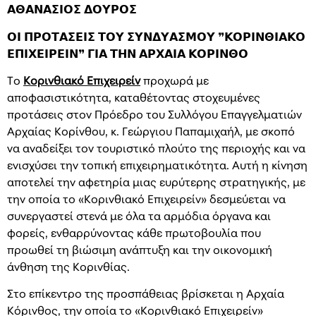
𝝖𝝝𝝖𝝢𝝖𝝨𝝞𝝤𝝨 𝝙𝝤𝝪𝝦𝝤𝝨
𝝤𝝞 𝝥𝝦𝝤𝝩𝝖𝝨𝝚𝝞𝝨 𝝩𝝤𝝪 𝝨𝝪𝝢𝝙𝝪𝝖𝝨𝝡𝝤𝝪 ❞𝝟𝝤𝝦𝝞𝝢𝝝𝝞𝝖𝝟𝝤
𝝚𝝥𝝞𝝬𝝚𝝞𝝦𝝚𝝞𝝢❞ 𝝘𝝞𝝖 𝝩𝝜𝝢 𝝖𝝦𝝬𝝖𝝞𝝖 𝝟𝝤𝝦𝝞𝝢𝝝𝝤
Το
Κορινθιακό Επιχειρείν
προχωρά με
αποφασιστικότητα, καταθέτοντας στοχευμένες
προτάσεις στον Πρόεδρο του Συλλόγου Επαγγελματιών
Αρχαίας Κορίνθου, κ. Γεώργιου Παπαμιχαήλ, με σκοπό
να αναδείξει τον τουριστικό πλούτο της περιοχής και να
ενισχύσει την τοπική επιχειρηματικότητα. Αυτή η κίνηση
αποτελεί την αφετηρία μιας ευρύτερης στρατηγικής, με
την οποία το «Κορινθιακό Επιχειρείν» δεσμεύεται να
συνεργαστεί στενά με όλα τα αρμόδια όργανα και
φορείς, ενθαρρύνοντας κάθε πρωτοβουλία που
προωθεί τη βιώσιμη ανάπτυξη και την οικονομική
άνθηση της Κορινθίας.
Στο επίκεντρο της προσπάθειας βρίσκεται η Αρχαία
Κόρινθος, την οποία το «Κορινθιακό Επιχειρείν»