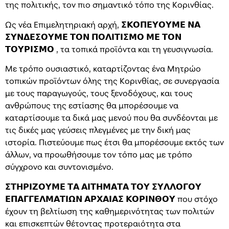
της πολιτικής, τον πιο σημαντικό τόπο της Κορινθίας.
Ως νέα Επιμελητηριακή αρχή, 𝝨𝝟𝝤𝝥𝝚𝝪𝝤𝝪𝝡𝝚 𝝢𝝖
𝝨𝝪𝝢𝝙𝝚𝝨𝝤𝝪𝝡𝝚 𝝩𝝤𝝢 𝝥𝝤𝝠𝝞𝝩𝝞𝝨𝝡𝝤 𝝡𝝚 𝝩𝝤𝝢
𝝩𝝤𝝪𝝦𝝞𝝨𝝡𝝤 , τα τοπικά προϊόντα και τη γευσιγνωσία.
Με τρόπο ουσιαστικό, καταρτίζοντας ένα Μητρώο
τοπικών προϊόντων όλης της Κορινθίας, σε συνεργασία
με τους παραγωγούς, τους ξενοδόχους, και τους
ανθρώπους της εστίασης θα μπορέσουμε να
καταρτίσουμε τα δικά μας μενού που θα συνδέονται με
τις δικές μας γεύσεις πλεγμένες με την δική μας
ιστορία. Πιστεύουμε πως έτσι θα μπορέσουμε εκτός των
άλλων, να προωθήσουμε τον τόπο μας με τρόπο
σύγχρονο και συντονισμένο.
𝝨𝝩𝝜𝝦𝝞𝝛𝝤𝝪𝝡𝝚 𝝩𝝖 𝝖𝝞𝝩𝝜𝝡𝝖𝝩𝝖 𝝩𝝤𝝪 𝝨𝝪𝝠𝝠𝝤𝝘𝝤𝝪
𝝚𝝥𝝖𝝘𝝘𝝚𝝠𝝡𝝖𝝩𝝞𝝮𝝢 𝝖𝝦𝝬𝝖𝝞𝝖𝝨 𝝟𝝤𝝦𝝞𝝢𝝝𝝤𝝪 που στόχο
έχουν τη βελτίωση της καθημερινότητας των πολιτών
και επισκεπτών θέτοντας προτεραιότητα στα