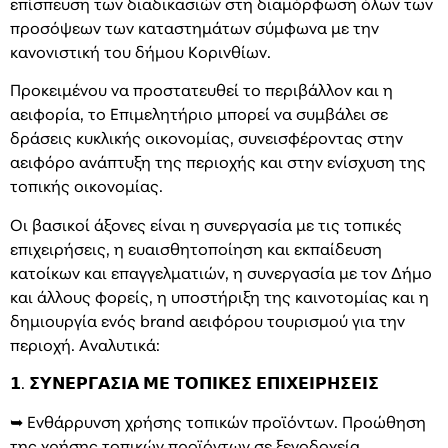
επίσπευση των διαδικασιών στη διαμόρφωση όλων των
προσόψεων των καταστημάτων σύμφωνα με την
κανονιστική του δήμου Κορινθίων.
Προκειμένου να προστατευθεί το περιβάλλον και η
αειφορία, το Επιμελητήριο μπορεί να συμβάλει σε
δράσεις κυκλικής οικονομίας, συνεισφέροντας στην
αειφόρο ανάπτυξη της περιοχής και στην ενίσχυση της
τοπικής οικονομίας.
Οι βασικοί άξονες είναι η συνεργασία με τις τοπικές
επιχειρήσεις, η ευαισθητοποίηση και εκπαίδευση
κατοίκων και επαγγελματιών, η συνεργασία με τον Δήμο
και άλλους φορείς, η υποστήριξη της καινοτομίας και η
δημιουργία ενός brand αειφόρου τουρισμού για την
περιοχή. Αναλυτικά:
𝟭. 𝝨𝝪𝝢𝝚𝝦𝝘𝝖𝝨𝝞𝝖 𝝡𝝚 𝝩𝝤𝝥𝝞𝝟𝝚𝝨 𝝚𝝥𝝞𝝬𝝚𝝞𝝦𝝜𝝨𝝚𝝞𝝨
➥ Ενθάρρυνση χρήσης τοπικών προϊόντων. Προώθηση
της χρήσης τοπικών προϊόντων σε ξενοδοχεία,