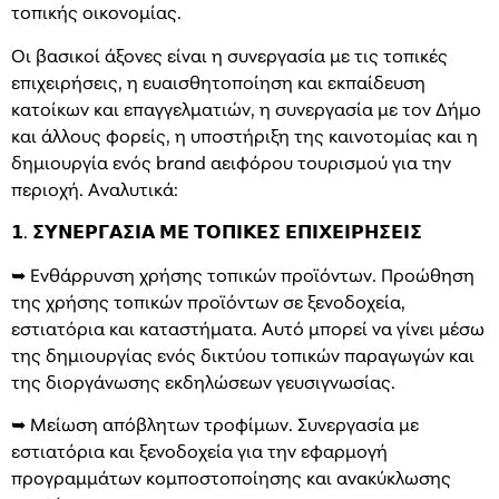
τοπικής οικονομίας.
Οι βασικοί άξονες είναι η συνεργασία με τις τοπικές
επιχειρήσεις, η ευαισθητοποίηση και εκπαίδευση
κατοίκων και επαγγελματιών, η συνεργασία με τον Δήμο
και άλλους φορείς, η υποστήριξη της καινοτομίας και η
δημιουργία ενός brand αειφόρου τουρισμού για την
περιοχή. Αναλυτικά:
𝟭. 𝝨𝝪𝝢𝝚𝝦𝝘𝝖𝝨𝝞𝝖 𝝡𝝚 𝝩𝝤𝝥𝝞𝝟𝝚𝝨 𝝚𝝥𝝞𝝬𝝚𝝞𝝦𝝜𝝨𝝚𝝞𝝨
➥ Ενθάρρυνση χρήσης τοπικών προϊόντων. Προώθηση
της χρήσης τοπικών προϊόντων σε ξενοδοχεία,
εστιατόρια και καταστήματα. Αυτό μπορεί να γίνει μέσω
της δημιουργίας ενός δικτύου τοπικών παραγωγών και
της διοργάνωσης εκδηλώσεων γευσιγνωσίας.
➥ Μείωση απόβλητων τροφίμων. Συνεργασία με
εστιατόρια και ξενοδοχεία για την εφαρμογή
προγραμμάτων κομποστοποίησης και ανακύκλωσης