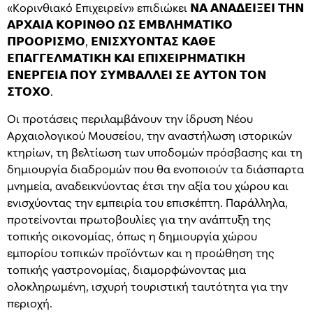
«Κορινθιακό Επιχειρείν» επιδιώκει 𝝢𝝖 𝝖𝝢𝝖𝝙𝝚𝝞𝝣𝝚𝝞 𝝩𝝜𝝢
𝝖𝝦𝝬𝝖𝝞𝝖 𝝟𝝤𝝦𝝞𝝢𝝝𝝤 𝝮𝝨 𝝚𝝡𝝗𝝠𝝜𝝡𝝖𝝩𝝞𝝟𝝤
𝝥𝝦𝝤𝝤𝝦𝝞𝝨𝝡𝝤, 𝝚𝝢𝝞𝝨𝝬𝝪𝝤𝝢𝝩𝝖𝝨 𝝟𝝖𝝝𝝚
𝝚𝝥𝝖𝝘𝝘𝝚𝝠𝝡𝝖𝝩𝝞𝝟𝝜 𝝟𝝖𝝞 𝝚𝝥𝝞𝝬𝝚𝝞𝝦𝝜𝝡𝝖𝝩𝝞𝝟𝝜
𝝚𝝢𝝚𝝦𝝘𝝚𝝞𝝖 𝝥𝝤𝝪 𝝨𝝪𝝡𝝗𝝖𝝠𝝠𝝚𝝞 𝝨𝝚 𝝖𝝪𝝩𝝤𝝢 𝝩𝝤𝝢
𝝨𝝩𝝤𝝬𝝤.
Οι προτάσεις περιλαμβάνουν την ίδρυση Νέου
Αρχαιολογικού Μουσείου, την αναστήλωση ιστορικών
κτηρίων, τη βελτίωση των υποδομών πρόσβασης και τη
δημιουργία διαδρομών που θα ενοποιούν τα διάσπαρτα
μνημεία, αναδεικνύοντας έτσι την αξία του χώρου και
ενισχύοντας την εμπειρία του επισκέπτη. Παράλληλα,
προτείνονται πρωτοβουλίες για την ανάπτυξη της
τοπικής οικονομίας, όπως η δημιουργία χώρου
εμπορίου τοπικών προϊόντων και η προώθηση της
τοπικής γαστρονομίας, διαμορφώνοντας μια
ολοκληρωμένη, ισχυρή τουριστική ταυτότητα για την
περιοχή.