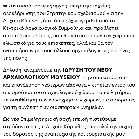
➥ Συντασσόμαστε εξ αρχής, υπέρ της ταχείας
ολοκλήρωσης του Στρατηγικού σχεδιασμού για την
Αρχαία Κόρινθο, έτσι όπως έχει εγκριθεί από το
Κεντρικό Αρχαιολογικό Συμβούλιο και, προβλέπει
αρκετές επεμβάσεις, που θα καταστήσουν τον χώρο πιο
ελκυστικό για τους επισκέπτες, αλλά και θα τον
ενοποιήσουν με τους άλλους αρχαιολογικούς πυρήνες
της πόλης.
Δηλαδή, αναμένουμε την 𝝞𝝙𝝦𝝪𝝨𝝜 𝝩𝝤𝝪 𝝢𝝚𝝤𝝪
𝝖𝝦𝝬𝝖𝝞𝝤𝝠𝝤𝝘𝝞𝝟𝝤𝝪 𝝡𝝤𝝪𝝨𝝚𝝞𝝤𝝪 , την αποκατάσταση
και επανάχρηση νεότερων αξιόλογων κτηρίων εντός του
οικισμού και του αρχαιολογικού χώρου, το πωλητήριο,
τη διευθέτηση των κοινόχρηστων χώρων, τις διαδρομές
για τη σύνδεση των διάσπαρτων μνημείων.
Ως νέα Επιμελητηριακή αρχή επειδή πιστεύουμε
ακράδαντα πως η Αρχαία Κόρινθος αποτελεί την αιχμή
του δόρατος της αναπτυξιακής και τουριστικής μας