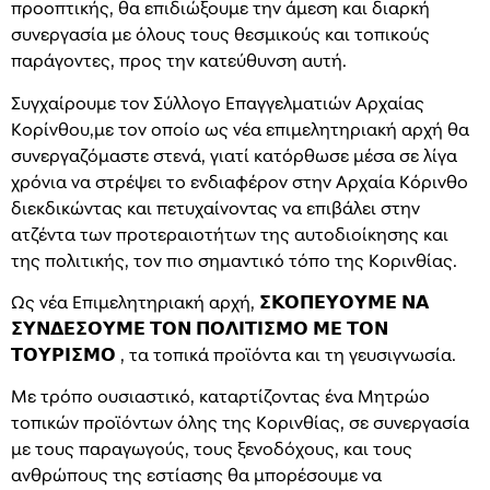
προοπτικής, θα επιδιώξουμε την άμεση και διαρκή
συνεργασία με όλους τους θεσμικούς και τοπικούς
παράγοντες, προς την κατεύθυνση αυτή.
Συγχαίρουμε τον Σύλλογο Επαγγελματιών Αρχαίας
Κορίνθου,με τον οποίο ως νέα επιμελητηριακή αρχή θα
συνεργαζόμαστε στενά, γιατί κατόρθωσε μέσα σε λίγα
χρόνια να στρέψει το ενδιαφέρον στην Αρχαία Κόρινθο
διεκδικώντας και πετυχαίνοντας να επιβάλει στην
ατζέντα των προτεραιοτήτων της αυτοδιοίκησης και
της πολιτικής, τον πιο σημαντικό τόπο της Κορινθίας.
Ως νέα Επιμελητηριακή αρχή, 𝝨𝝟𝝤𝝥𝝚𝝪𝝤𝝪𝝡𝝚 𝝢𝝖
𝝨𝝪𝝢𝝙𝝚𝝨𝝤𝝪𝝡𝝚 𝝩𝝤𝝢 𝝥𝝤𝝠𝝞𝝩𝝞𝝨𝝡𝝤 𝝡𝝚 𝝩𝝤𝝢
𝝩𝝤𝝪𝝦𝝞𝝨𝝡𝝤 , τα τοπικά προϊόντα και τη γευσιγνωσία.
Με τρόπο ουσιαστικό, καταρτίζοντας ένα Μητρώο
τοπικών προϊόντων όλης της Κορινθίας, σε συνεργασία
με τους παραγωγούς, τους ξενοδόχους, και τους
ανθρώπους της εστίασης θα μπορέσουμε να