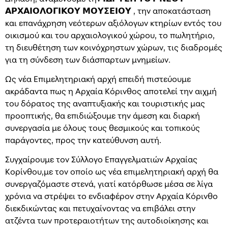
𝝖𝝦𝝬𝝖𝝞𝝤𝝠𝝤𝝘𝝞𝝟𝝤𝝪 𝝡𝝤𝝪𝝨𝝚𝝞𝝤𝝪 , την αποκατάσταση
και επανάχρηση νεότερων αξιόλογων κτηρίων εντός του
οικισμού και του αρχαιολογικού χώρου, το πωλητήριο,
τη διευθέτηση των κοινόχρηστων χώρων, τις διαδρομές
για τη σύνδεση των διάσπαρτων μνημείων.
Ως νέα Επιμελητηριακή αρχή επειδή πιστεύουμε
ακράδαντα πως η Αρχαία Κόρινθος αποτελεί την αιχμή
του δόρατος της αναπτυξιακής και τουριστικής μας
προοπτικής, θα επιδιώξουμε την άμεση και διαρκή
συνεργασία με όλους τους θεσμικούς και τοπικούς
παράγοντες, προς την κατεύθυνση αυτή.
Συγχαίρουμε τον Σύλλογο Επαγγελματιών Αρχαίας
Κορίνθου,με τον οποίο ως νέα επιμελητηριακή αρχή θα
συνεργαζόμαστε στενά, γιατί κατόρθωσε μέσα σε λίγα
χρόνια να στρέψει το ενδιαφέρον στην Αρχαία Κόρινθο
διεκδικώντας και πετυχαίνοντας να επιβάλει στην
ατζέντα των προτεραιοτήτων της αυτοδιοίκησης και