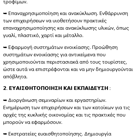
τροφίμων.
➥ Επαναχρησιμοποίηση και ανακύκλωση. Ενθάρρυνση
των επιχειρήσεων να υιοθετήσουν πρακτικές
επαναχρησιμοποίησης και ανακύκλωσης υλικών, όπως
γυαλί, πλαστικό, χαρτί και μέταλλο.
➥ Εφαρμογή συστημάτων ενοικίασης. Προώθηση
συστημάτων ενοικίασης για αντικείμενα που
χρησιμοποιούνται περιστασιακά από τους τουρίστες,
ώστε αυτά να επιστρέφονται και να μην δημιουργούνται
απόβλητα.
𝟮. 𝝚𝝪𝝖𝝞𝝨𝝝𝝜𝝩𝝤𝝥𝝤𝝞𝝜𝝨𝝜 𝝟𝝖𝝞 𝝚𝝟𝝥𝝖𝝞𝝙𝝚𝝪𝝨𝝜 :
➥ Διοργάνωση σεμιναρίων και εργαστηρίων.
Ενημέρωση των επιχειρήσεων και των κατοίκων για τις
αρχές της κυκλικής οικονομίας και τις πρακτικές που
μπορούν να εφαρμόσουν.
➥ Εκστρατείες ευαισθητοποίησης. Δημιουργία