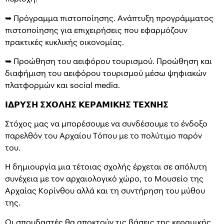
➥ Πρόγραμμα πιστοποίησης. Ανάπτυξη προγράμματος
πιστοποίησης για επιχειρήσεις που εφαρμόζουν
πρακτικές κυκλικής οικονομίας.
➥ Προώθηση του αειφόρου τουρισμού. Προώθηση και
διαφήμιση του αειφόρου τουρισμού μέσω ψηφιακών
πλατφορμών και social media.
𝝞𝝙𝝦𝝪𝝨𝝜 𝝨𝝬𝝤𝝠𝝜𝝨 𝝟𝝚𝝦𝝖𝝡𝝞𝝟𝝜𝝨 𝝩𝝚𝝬𝝢𝝜𝝨
Στόχος μας να μπορέσουμε να συνδέσουμε το ένδοξο
παρελθόν του Αρχαίου Τόπου με το πολύτιμο παρόν
του.
Η δημιουργία μια τέτοιας σχολής έρχεται σε απόλυτη
συνέχεια με τον αρχαιολογικό χώρο, το Μουσείο της
Αρχαίας Κορίνθου αλλά και τη συντήρηση του μύθου
της.
Οι σπουδαστές θα αποκτούν τις βάσεις της κεραμικής