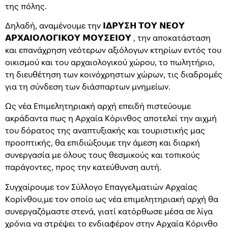
της πόλης.
Δηλαδή, αναμένουμε την 𝝞𝝙𝝦𝝪𝝨𝝜 𝝩𝝤𝝪 𝝢𝝚𝝤𝝪
𝝖𝝦𝝬𝝖𝝞𝝤𝝠𝝤𝝘𝝞𝝟𝝤𝝪 𝝡𝝤𝝪𝝨𝝚𝝞𝝤𝝪 , την αποκατάσταση
και επανάχρηση νεότερων αξιόλογων κτηρίων εντός του
οικισμού και του αρχαιολογικού χώρου, το πωλητήριο,
τη διευθέτηση των κοινόχρηστων χώρων, τις διαδρομές
για τη σύνδεση των διάσπαρτων μνημείων.
Ως νέα Επιμελητηριακή αρχή επειδή πιστεύουμε
ακράδαντα πως η Αρχαία Κόρινθος αποτελεί την αιχμή
του δόρατος της αναπτυξιακής και τουριστικής μας
προοπτικής, θα επιδιώξουμε την άμεση και διαρκή
συνεργασία με όλους τους θεσμικούς και τοπικούς
παράγοντες, προς την κατεύθυνση αυτή.
Συγχαίρουμε τον Σύλλογο Επαγγελματιών Αρχαίας
Κορίνθου,με τον οποίο ως νέα επιμελητηριακή αρχή θα
συνεργαζόμαστε στενά, γιατί κατόρθωσε μέσα σε λίγα
χρόνια να στρέψει το ενδιαφέρον στην Αρχαία Κόρινθο