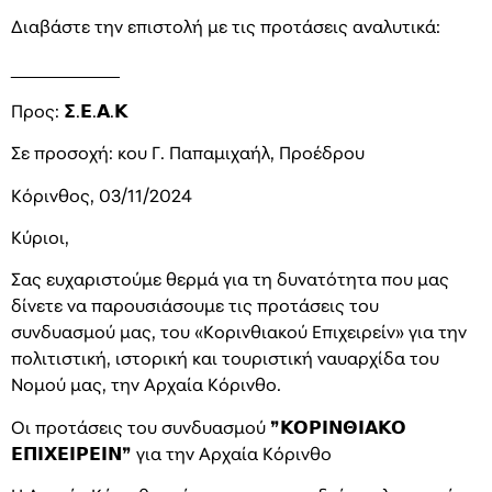
Διαβάστε την επιστολή με τις προτάσεις αναλυτικά:
___________
Προς: 𝝨.𝝚.𝝖.𝝟
Σε προσοχή: κου Γ. Παπαμιχαήλ, Προέδρου
Κόρινθος, 03/11/2024
Κύριοι,
Σας ευχαριστούμε θερμά για τη δυνατότητα που μας
δίνετε να παρουσιάσουμε τις προτάσεις του
συνδυασμού μας, του «Κορινθιακού Επιχειρείν» για την
πολιτιστική, ιστορική και τουριστική ναυαρχίδα του
Νομού μας, την Αρχαία Κόρινθο.
Οι προτάσεις του συνδυασμού ❞𝝟𝝤𝝦𝝞𝝢𝝝𝝞𝝖𝝟𝝤
𝝚𝝥𝝞𝝬𝝚𝝞𝝦𝝚𝝞𝝢❞ για την Αρχαία Κόρινθο