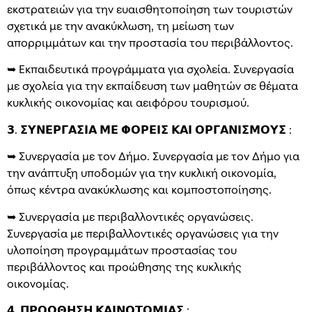
εκστρατειών για την ευαισθητοποίηση των τουριστών
σχετικά με την ανακύκλωση, τη μείωση των
απορριμμάτων και την προστασία του περιβάλλοντος.
➥ Εκπαιδευτικά προγράμματα για σχολεία. Συνεργασία
με σχολεία για την εκπαίδευση των μαθητών σε θέματα
κυκλικής οικονομίας και αειφόρου τουρισμού.
𝟯. 𝝨𝝪𝝢𝝚𝝦𝝘𝝖𝝨𝝞𝝖 𝝡𝝚 𝝫𝝤𝝦𝝚𝝞𝝨 𝝟𝝖𝝞 𝝤𝝦𝝘𝝖𝝢𝝞𝝨𝝡𝝤𝝪𝝨 :
➥ Συνεργασία με τον Δήμο. Συνεργασία με τον Δήμο για
την ανάπτυξη υποδομών για την κυκλική οικονομία,
όπως κέντρα ανακύκλωσης και κομποστοποίησης.
➥ Συνεργασία με περιβαλλοντικές οργανώσεις.
Συνεργασία με περιβαλλοντικές οργανώσεις για την
υλοποίηση προγραμμάτων προστασίας του
περιβάλλοντος και προώθησης της κυκλικής
οικονομίας.
𝟰. 𝝥𝝦𝝤𝝮𝝝𝝜𝝨𝝜 𝝟𝝖𝝞𝝢𝝤𝝩𝝤𝝡𝝞𝝖𝝨 :