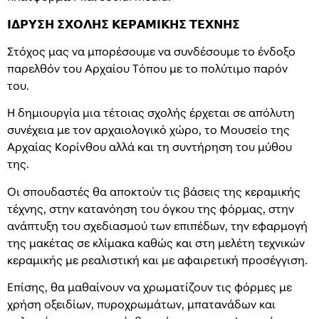
𝝞𝝙𝝦𝝪𝝨𝝜 𝝨𝝬𝝤𝝠𝝜𝝨 𝝟𝝚𝝦𝝖𝝡𝝞𝝟𝝜𝝨 𝝩𝝚𝝬𝝢𝝜𝝨
Στόχος μας να μπορέσουμε να συνδέσουμε το ένδοξο
παρελθόν του Αρχαίου Τόπου με το πολύτιμο παρόν
του.
Η δημιουργία μια τέτοιας σχολής έρχεται σε απόλυτη
συνέχεια με τον αρχαιολογικό χώρο, το Μουσείο της
Αρχαίας Κορίνθου αλλά και τη συντήρηση του μύθου
της.
Οι σπουδαστές θα αποκτούν τις βάσεις της κεραμικής
τέχνης, στην κατανόηση του όγκου της φόρμας, στην
ανάπτυξη του σχεδιασμού των επιπέδων, την εφαρμογή
της μακέτας σε κλίμακα καθώς και στη μελέτη τεχνικών
κεραμικής με ρεαλιστική και με αφαιρετική προσέγγιση.
Επίσης, θα μαθαίνουν να χρωματίζουν τις φόρμες με
χρήση οξειδίων, πυροχρωμάτων, μπατανάδων και