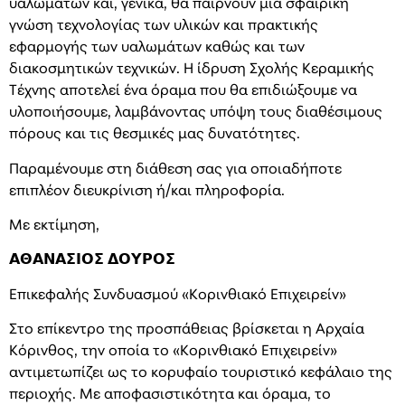
υαλωμάτων και, γενικά, θα παίρνουν μια σφαιρική
γνώση τεχνολογίας των υλικών και πρακτικής
εφαρμογής των υαλωμάτων καθώς και των
διακοσμητικών τεχνικών. Η ίδρυση Σχολής Κεραμικής
Τέχνης αποτελεί ένα όραμα που θα επιδιώξουμε να
υλοποιήσουμε, λαμβάνοντας υπόψη τους διαθέσιμους
πόρους και τις θεσμικές μας δυνατότητες.
Παραμένουμε στη διάθεση σας για οποιαδήποτε
επιπλέον διευκρίνιση ή/και πληροφορία.
Με εκτίμηση,
𝝖𝝝𝝖𝝢𝝖𝝨𝝞𝝤𝝨 𝝙𝝤𝝪𝝦𝝤𝝨
Επικεφαλής Συνδυασμού «Κορινθιακό Επιχειρείν»
Στο επίκεντρο της προσπάθειας βρίσκεται η Αρχαία
Κόρινθος, την οποία το «Κορινθιακό Επιχειρείν»
αντιμετωπίζει ως το κορυφαίο τουριστικό κεφάλαιο της
περιοχής. Με αποφασιστικότητα και όραμα, το