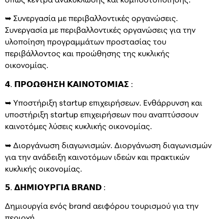
όπως κέντρα ανακύκλωσης και κομποστοποίησης.
➥ Συνεργασία με περιβαλλοντικές οργανώσεις.
Συνεργασία με περιβαλλοντικές οργανώσεις για την
υλοποίηση προγραμμάτων προστασίας του
περιβάλλοντος και προώθησης της κυκλικής
οικονομίας.
𝟰. 𝝥𝝦𝝤𝝮𝝝𝝜𝝨𝝜 𝝟𝝖𝝞𝝢𝝤𝝩𝝤𝝡𝝞𝝖𝝨 :
➥ Υποστήριξη startup επιχειρήσεων. Ενθάρρυνση και
υποστήριξη startup επιχειρήσεων που αναπτύσσουν
καινοτόμες λύσεις κυκλικής οικονομίας.
➥ Διοργάνωση διαγωνισμών. Διοργάνωση διαγωνισμών
για την ανάδειξη καινοτόμων ιδεών και πρακτικών
κυκλικής οικονομίας.
𝟱. 𝝙𝝜𝝡𝝞𝝤𝝪𝝦𝝘𝝞𝝖 𝗕𝗥𝗔𝗡𝗗 :
Δημιουργία ενός brand αειφόρου τουρισμού για την
περιοχή.