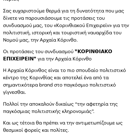
Σας ευχαριστούμε θερμά για τη δυνατότητα που μας
δίνετε να παρουσιάσουμε τις προτάσεις του
συνδυασμού μας, του «Κορινθιακού Επιχειρείν» για την
πολιτιστική, ιστορική και τουριστική ναυαρχίδα του
Νομού μας, την Αρχαία Κόρινθο.
Οι προτάσεις του συνδυασμού ❞𝝟𝝤𝝦𝝞𝝢𝝝𝝞𝝖𝝟𝝤
𝝚𝝥𝝞𝝬𝝚𝝞𝝦𝝚𝝞𝝢❞ για την Αρχαία Κόρινθο
Η Αρχαία Κόρινθος είναι το πιο σπουδαίο πολιτιστικό
κέντρο της Κορινθίας και αποτελεί ένα από τα
σημαντικότερα brand στο παγκόσμιο πολιτιστικό
γίγνεσθαι.
Πολλοί την αποκαλούν δικαίως “την αφετηρία της
παγκόσμιας πολιτιστικής κληρονομιάς”.
Και ως τέτοια θα πρέπει να την αντιμετωπίζουμε ως
θεσμικοί φορείς και πολίτες.