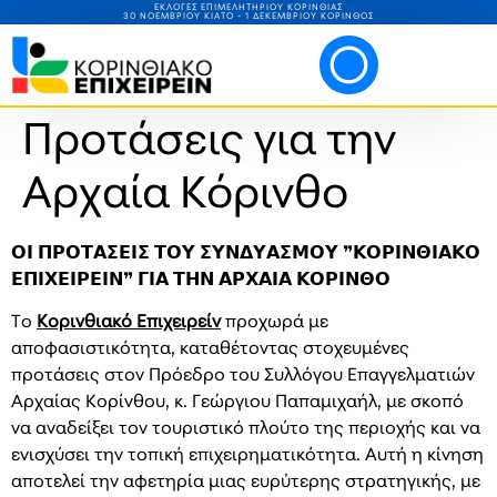
ΕΚΛΟΓΕΣ ΕΠΙΜΕΛΗΤΗΡΙΟΥ ΚΟΡΙΝΘΙΑΣ
30 ΝΟΕΜΒΡΙΟΥ ΚΙΑΤΟ - 1 ΔΕΚΕΜΒΡΙΟΥ ΚΟΡΙΝΘΟΣ
Προτάσεις για την
Αρχαία Κόρινθο
𝝤𝝞 𝝥𝝦𝝤𝝩𝝖𝝨𝝚𝝞𝝨 𝝩𝝤𝝪 𝝨𝝪𝝢𝝙𝝪𝝖𝝨𝝡𝝤𝝪 ❞𝝟𝝤𝝦𝝞𝝢𝝝𝝞𝝖𝝟𝝤
𝝚𝝥𝝞𝝬𝝚𝝞𝝦𝝚𝝞𝝢❞ 𝝘𝝞𝝖 𝝩𝝜𝝢 𝝖𝝦𝝬𝝖𝝞𝝖 𝝟𝝤𝝦𝝞𝝢𝝝𝝤
Το
Κορινθιακό Επιχειρείν
προχωρά με
αποφασιστικότητα, καταθέτοντας στοχευμένες
προτάσεις στον Πρόεδρο του Συλλόγου Επαγγελματιών
Αρχαίας Κορίνθου, κ. Γεώργιου Παπαμιχαήλ, με σκοπό
να αναδείξει τον τουριστικό πλούτο της περιοχής και να
ενισχύσει την τοπική επιχειρηματικότητα. Αυτή η κίνηση
αποτελεί την αφετηρία μιας ευρύτερης στρατηγικής, με