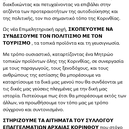
διεκδικώντας και πετυχαίνοντας να επιβάλει στην
ατζέντα των προτεραιοτήτων της αυτοδιοίκησης και
της πολιτικής, τον πιο σημαντικό τόπο της Κορινθίας.
Ως νέα Επιμελητηριακή αρχή, 𝝨𝝟𝝤𝝥𝝚𝝪𝝤𝝪𝝡𝝚 𝝢𝝖
𝝨𝝪𝝢𝝙𝝚𝝨𝝤𝝪𝝡𝝚 𝝩𝝤𝝢 𝝥𝝤𝝠𝝞𝝩𝝞𝝨𝝡𝝤 𝝡𝝚 𝝩𝝤𝝢
𝝩𝝤𝝪𝝦𝝞𝝨𝝡𝝤 , τα τοπικά προϊόντα και τη γευσιγνωσία.
Με τρόπο ουσιαστικό, καταρτίζοντας ένα Μητρώο
τοπικών προϊόντων όλης της Κορινθίας, σε συνεργασία
με τους παραγωγούς, τους ξενοδόχους, και τους
ανθρώπους της εστίασης θα μπορέσουμε να
καταρτίσουμε τα δικά μας μενού που θα συνδέονται με
τις δικές μας γεύσεις πλεγμένες με την δική μας
ιστορία. Πιστεύουμε πως έτσι θα μπορέσουμε εκτός των
άλλων, να προωθήσουμε τον τόπο μας με τρόπο
σύγχρονο και συντονισμένο.
𝝨𝝩𝝜𝝦𝝞𝝛𝝤𝝪𝝡𝝚 𝝩𝝖 𝝖𝝞𝝩𝝜𝝡𝝖𝝩𝝖 𝝩𝝤𝝪 𝝨𝝪𝝠𝝠𝝤𝝘𝝤𝝪
𝝚𝝥𝝖𝝘𝝘𝝚𝝠𝝡𝝖𝝩𝝞𝝮𝝢 𝝖𝝦𝝬𝝖𝝞𝝖𝝨 𝝟𝝤𝝦𝝞𝝢𝝝𝝤𝝪 που στόχο