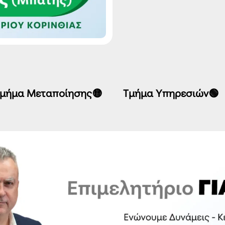
μήμα Μεταποίησης🟡
Τμήμα Υπηρεσιών🟢