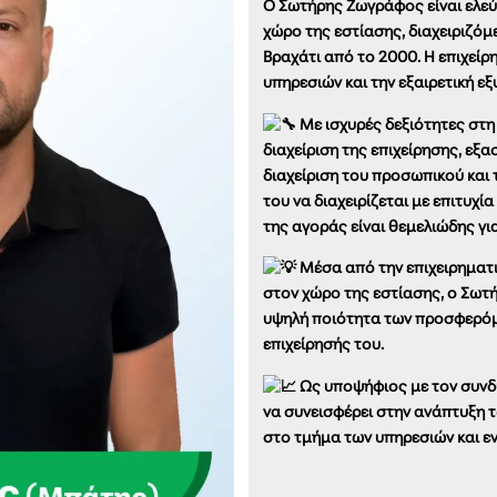
Ο Σωτήρης Ζωγράφος είναι ελεύ
χώρο της εστίασης, διαχειριζό
Βραχάτι από το 2000. Η επιχείρ
υπηρεσιών και την εξαιρετική ε
Με ισχυρές δεξιότητες στη 
διαχείριση της επιχείρησης, εξ
διαχείριση του προσωπικού και
του να διαχειρίζεται με επιτυχ
της αγοράς είναι θεμελιώδης για
Μέσα από την επιχειρηματικ
στον χώρο της εστίασης, ο Σωτή
υψηλή ποιότητα των προσφερόμ
επιχείρησής του.
Ως υποψήφιος με τον συνδυ
να συνεισφέρει στην ανάπτυξη 
στο τμήμα των υπηρεσιών και εν