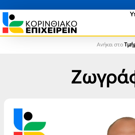
Υ
Ανήκει στο
Τμή
Ζωγράφ