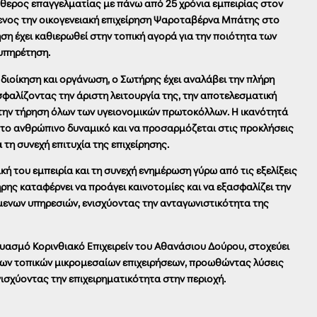
θερος επαγγελματίας με πάνω από 25 χρόνια εμπειρίας στον
μενος την οικογενειακή επιχείρηση Ψαροταβέρνα Μπάτης στο
ηση έχει καθιερωθεί στην τοπική αγορά για την ποιότητα των
ξυπηρέτηση.
διοίκηση και οργάνωση, ο Σωτήρης έχει αναλάβει την πλήρη
ασφαλίζοντας την άριστη λειτουργία της, την αποτελεσματική
 την τήρηση όλων των υγειονομικών πρωτοκόλλων. Η ικανότητά
ία το ανθρώπινο δυναμικό και να προσαρμόζεται στις προκλήσεις
 τη συνεχή επιτυχία της επιχείρησης.
ή του εμπειρία και τη συνεχή ενημέρωση γύρω από τις εξελίξεις
ρης καταφέρνει να προάγει καινοτομίες και να εξασφαλίζει την
ενων υπηρεσιών, ενισχύοντας την ανταγωνιστικότητα της
ασμό Κορινθιακό Επιχειρείν του Αθανάσιου Δούρου, στοχεύει
των τοπικών μικρομεσαίων επιχειρήσεων, προωθώντας λύσεις
ισχύοντας την επιχειρηματικότητα στην περιοχή.