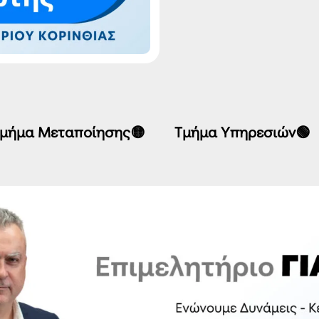
μήμα Μεταποίησης🟡
Τμήμα Υπηρεσιών🟢