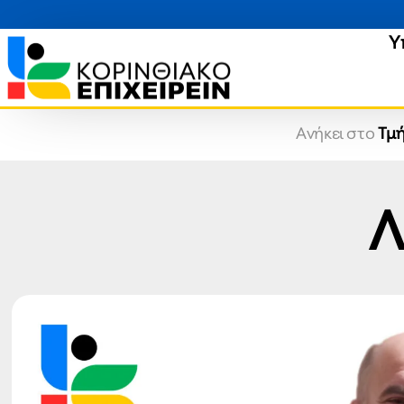
Υ
Ανήκει στο
Τμή
Λ