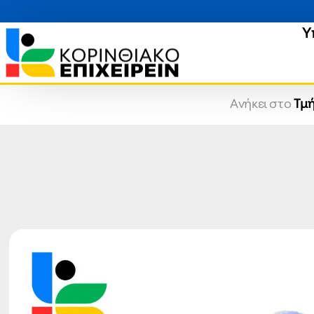
Υ
Ανήκει στο
Τμή