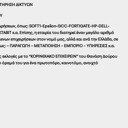
ΝΤΗΡΗΣΗ ΔΙΚΤΥΩΝ
TY
χειρήσεων, όπως: SOFT1-Epsilon-GCC-FORTIGATE-HP-DELL-
IT κ.α. Επίσης, η εταιρία του διατηρεί έναν μεγάλο αριθμό
νων επιχειρήσεων στον νομό μας, αλλά και ανά την Ελλάδα, σε
πως: – ΠΑΡΑΓΩΓΗ – ΜΕΤΑΠΟΙΗΣΗ – ΕΜΠΟΡΙΟ – ΥΠΗΡΕΣΙΕΣ κ.α.
ές εκλογές με το “ΚΟΡΙΝΘΙΑΚΟ ΕΠΙΧΕΙΡΕΙΝ” του Θανάση Δούρου
στο όραμά του για ένα πρωτοπόρο, καινοτόμο, ανοιχτό