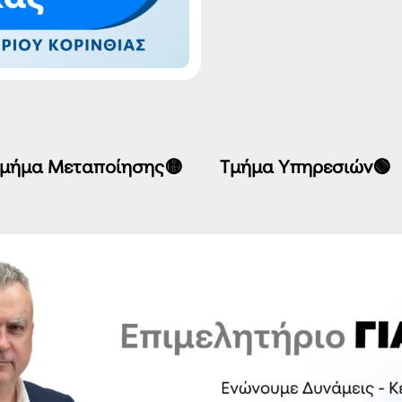
μήμα Μεταποίησης🟡
Τμήμα Υπηρεσιών🟢