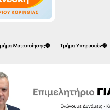
μήμα Μεταποίησης🟡
Τμήμα Υπηρεσιών🟢