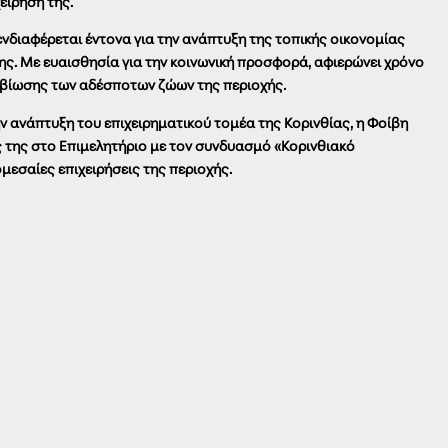
είρησή της.
ενδιαφέρεται έντονα για την ανάπτυξη της τοπικής οικονομίας
ης. Με ευαισθησία για την κοινωνική προσφορά, αφιερώνει χρόνο
αβίωσης των αδέσποτων ζώων της περιοχής.
 ανάπτυξη του επιχειρηματικού τομέα της Κορινθίας, η Φοίβη
ς της στο Επιμελητήριο με τον συνδυασμό «Κορινθιακό
ρομεσαίες επιχειρήσεις της περιοχής.