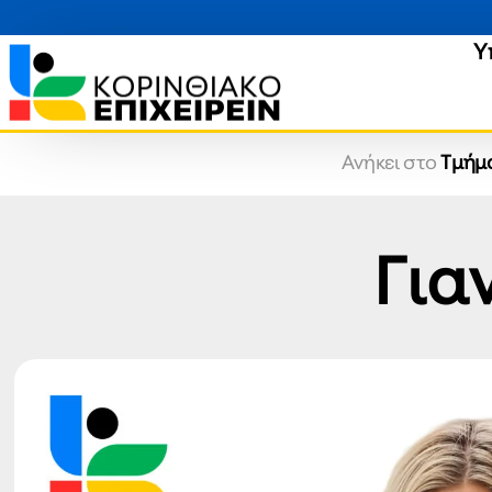
Υ
Ανήκει στο
Τμήμ
Για