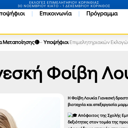
ΕΚΛΟΓΕΣ ΕΠΙΜΕΛΗΤΗΡΙΟΥ ΚΟΡΙΝΘΙΑΣ
30 ΝΟΕΜΒΡΙΟΥ ΚΙΑΤΟ - 1 ΔΕΚΕΜΒΡΙΟΥ ΚΟΡΙΝΘΟΣ
ποψήφιοι
Επικοινωνία
Πρόγραμμα
α Μεταποίησης🟡
–
Υποψήφιοι
Επιμελητηριακών Εκλογώ
νεσκή Φοίβη Λο
Η Φοίβη Λουκία Γιανεσκή δραστη
βιοτεχνία και επεξεργασία μαρμ
Απόφοιτος της Σχολής Εμπο
δεξιότητες στον τομέα της προώ