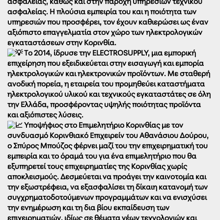
ασφαλείας, καθώς και στην παροχή υπηρεσιών τεχνικού
ασφαλείας. Η πλούσια εμπειρία του και η ποιότητα των
υπηρεσιών που προσφέρει, τον έχουν καθιερώσει ως έναν
αξιόπιστο επαγγελματία στον χώρο των ηλεκτρολογικών
εγκαταστάσεων στην Κορινθία.
Το 2014, ίδρυσε την ELECTROSUPPLY, μια εμπορική
επιχείρηση που εξειδικεύεται στην εισαγωγή και εμπορία
ηλεκτρολογικών και ηλεκτρονικών προϊόντων. Με σταθερή
ανοδική πορεία, η εταιρεία του προμηθεύει καταστήματα
ηλεκτρολογικού υλικού και τεχνικούς εγκαταστάτες σε όλη
την Ελλάδα, προσφέροντας υψηλής ποιότητας προϊόντα
και αξιόπιστες λύσεις.
Υποψήφιος στο Επιμελητήριο Κορινθίας με τον
συνδυασμό Κορινθιακό Επιχειρείν του Αθανάσιου Δούρου,
ο Σπύρος Μπούζος φέρνει μαζί του την επιχειρηματική του
εμπειρία και το όραμά του για ένα επιμελητήριο που θα
εξυπηρετεί τους επιχειρηματίες της Κορινθίας χωρίς
αποκλεισμούς. Δεσμεύεται να προάγει την καινοτομία και
την εξωστρέφεια, να εξασφαλίσει τη δίκαιη κατανομή των
συγχρηματοδοτούμενων προγραμμάτων και να ενισχύσει
την ενημέρωση και τη δια βίου εκπαίδευση των
επιχειρηματιών, ιδίως σε θέματα νέων τεχνολογιών και