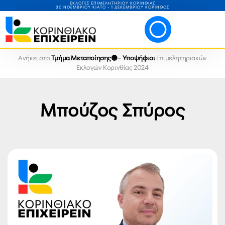
ΕΚΛΟΓΕΣ ΕΠΙΜΕΛΗΤΗΡΙΟΥ ΚΟΡΙΝΘΙΑΣ
30 ΝΟΕΜΒΡΙΟΥ ΚΙΑΤΟ - 1 ΔΕΚΕΜΒΡΙΟΥ ΚΟΡΙΝΘΟΣ
Ανήκει στο
Τμήμα Μεταποίησης🟡
–
Υποψήφιοι
Επιμελητηριακών
Εκλογών Κορινθίας 2024
Μπούζος Σπύρος